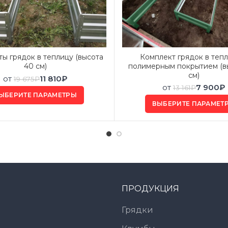
ы грядок в теплицу (высота
Комплект грядок в тепл
40 см)
полимерным покрытием (в
см)
от
11 810
₽
19 675
₽
от
7 900
₽
13 161
₽
ЫБЕРИТЕ ПАРАМЕТРЫ
ВЫБЕРИТЕ ПАРАМЕТ
ПРОДУКЦИЯ
Грядки