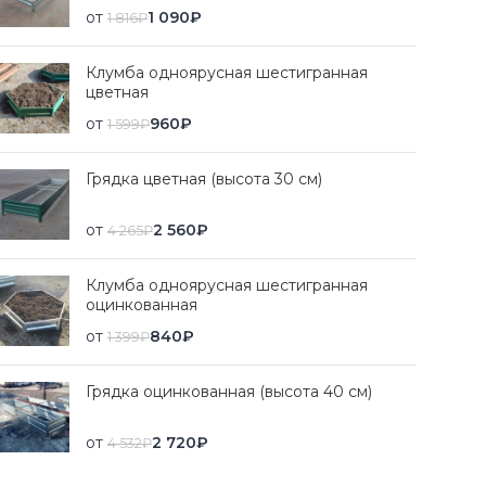
от
1 090
₽
1 816
₽
Клумба одноярусная шестигранная
цветная
от
960
₽
1 599
₽
Грядка цветная (высота 30 см)
от
2 560
₽
4 265
₽
Клумба одноярусная шестигранная
оцинкованная
от
840
₽
1 399
₽
Грядка оцинкованная (высота 40 см)
от
2 720
₽
4 532
₽