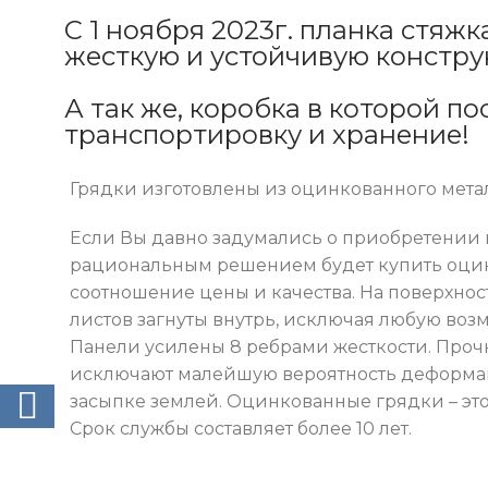
С 1 ноября 2023г. планка стяжк
жесткую и устойчивую констру
А так же, коробка в которой по
транспортировку и хранение!
Грядки изготовлены из оцинкованного мета
Если Вы давно задумались о приобретении к
рациональным решением будет купить оцин
соотношение цены и качества. На поверхност
листов загнуты внутрь, исключая любую воз
Панели усилены 8 ребрами жесткости. Прочн
исключают малейшую вероятность деформац
засыпке землей. Оцинкованные грядки – эт
ВКонтакте
Срок службы составляет более 10 лет.