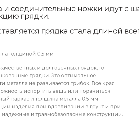
а и соединительные ножки идут с ша
кцию грядки.
ставляется грядка стала длиной всег
лла толщиной 0,5 мм.
ачественных и долговечных грядок, то
кованные грядки. Это оптимальное
и металла не развивается грибок. Все края
можность испортить вещь или пораниться.
ый каркас и толщина металла 0.5 мм
ии изделия при вдавливании в грунт и при
о надежные и травмобезопасные конструкции.