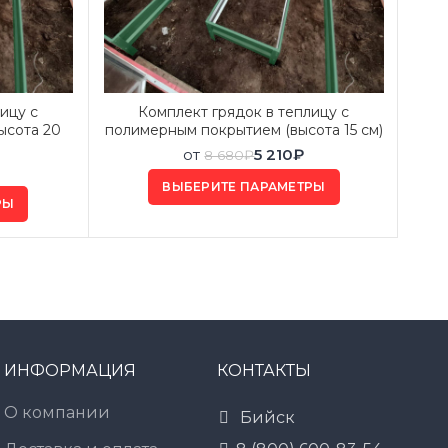
ицу с
Комплект грядок в теплицу с
ысота 20
полимерным покрытием (высота 15 см)
от
5 210
₽
8 680
₽
ВЫБЕРИТЕ ПАРАМЕТРЫ
РЫ
ИНФОРМАЦИЯ
КОНТАКТЫ
О компании
Бийск