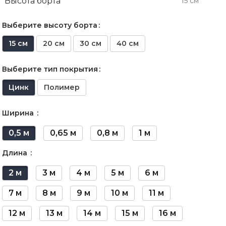
Высота борта
15 см
Выберите высоту борта
15 см
20 см
30 см
40 см
Выберите тип покрытия
Цинк
Полимер
Ширина
0,5 м
0,65 м
0,8 м
1 м
Длина
2 м
3 м
4 м
5 м
6 м
7 м
8 м
9 м
10 м
11 м
12 м
13 м
14 м
15 м
16 м